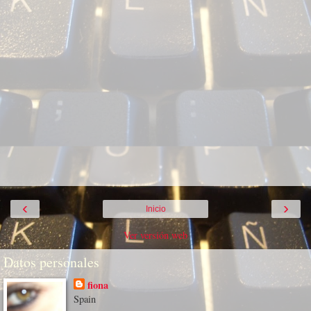
‹
›
Inicio
Ver versión web
Datos personales
fiona
Spain