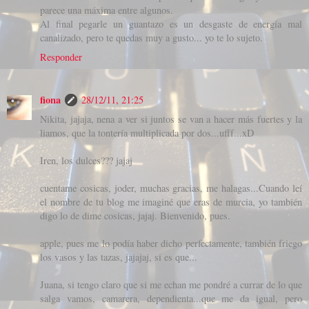
parece una máxima entre algunos.
Al final pegarle un guantazo es un desgaste de energía mal
canalizado, pero te quedas muy a gusto... yo te lo sujeto.
Responder
fiona
28/12/11, 21:25
Nikita, jajaja, nena a ver si juntos se van a hacer más fuertes y la
liamos, que la tontería multiplicada por dos...ufff...xD
Iren, los dulces??? jajaj
cuentame cosicas, joder, muchas gracias, me halagas...Cuando leí
el nombre de tu blog me imaginé que eras de murcia, yo también
digo lo de dime cosicas, jajaj. Bienvenido, pues.
apple, pues me lo podía haber dicho perfectamente, también friego
los vasos y las tazas, jajajaj, si es que...
Juana, si tengo claro que si me echan me pondré a currar de lo que
salga vamos, camarera, dependienta...que me da igual, pero