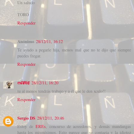
Un saludo
TORO
Responder
Anónimo
28/12/11, 16:12
Te ayudo a pegarle hija, menos mal que no te dijo que siempre
puedes fregar.
Responder
ოᕱᏒᎥꂅ
28/12/11, 16:20
tu al menos tendrás trabajo y a él que le den xculo!!
Responder
Sergio DS
28/12/11, 20:46
Estoy de
EREs
, concurso de acreedores, y demás mandangas
hasta los mismísimos. Esto parece que se contagia y la idiotez