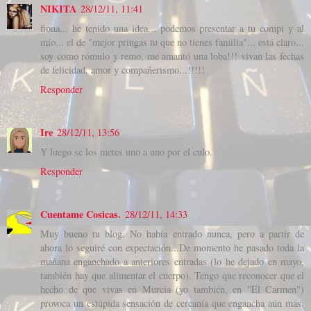
NIKITA
28/12/11, 11:41
fiona... he tenido una idea... podemos presentar a tu compi y al
mío... el de "mejor pringas tu que no tienes familia"... está claro...
soy como rómulo y remo, me amantó una loba!!! vivan las fechas
de felicidad, amor y compañerismo...!!!!!
Responder
Ire
28/12/11, 13:56
Y luego se los metes uno a uno por el culo.
Responder
Cuentame Cosicas.
28/12/11, 14:33
Muy bueno tu blog. No había entrado nunca, pero a partir de
ahora lo seguiré con expectación...De momento he pasado toda la
mañana enganchado a anteriores entradas (lo he dejado en mayo,
también hay que alimentar el cuerpo). Tengo que reconocer que el
hecho de que vivas en Murcia (yo también, en "El Carmen")
provoca un estúpida sensación de cercanía que engancha aún más.