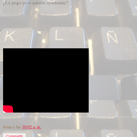
¿Le pego yo o queréis ayudarme?
fiona
a las
10:02 a. m.
Compartir